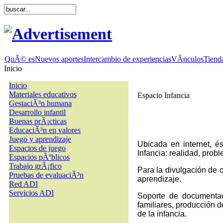
QuÃ© es
Nuevos aportes
Intercambio de experiencias
VÃ­nculos
Tienda
Inicio
Inicio
Materiales educativos
Espacio Infancia
GestaciÃ³n humana
Desarrollo infantil
Buenas prÃ¡cticas
EducaciÃ³n en valores
Juego y aprendizaje
Ubicada en internet, é
Espacios de juego
Infancia: realidad, probl
Espacios pÃºblicos
Trabajo grÃ¡fico
Para la divulgación de o
Pruebas de evaluaciÃ³n
aprendizaje.
Red ADI
Servicios ADI
Soporte de documentaci
familiares, producción d
de la infancia.